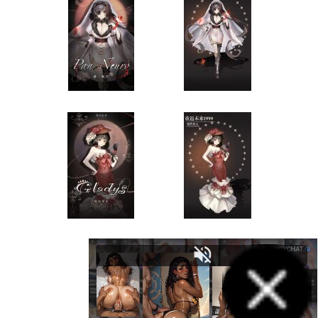
1
2
>
>>
Tags